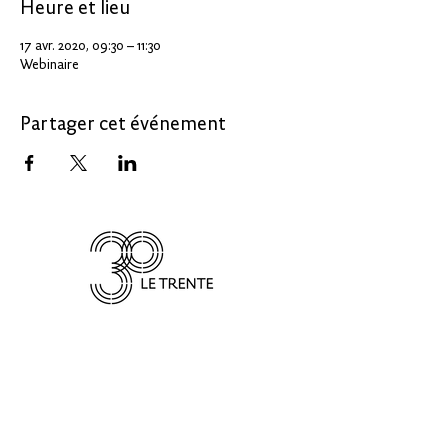
Heure et lieu
17 avr. 2020, 09:30 – 11:30
Webinaire
Partager cet événement
LE 30
Le 30, un service de :
CREATE IN
PARIS-SACLAY
30 avenue Carnot
91300 Massy
letrente@paris-
saclay.com
01 64 47 67 23