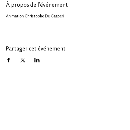
À propos de l'événement
Animation Christophe De Gasperi
Partager cet événement
LE 30
Le 30, un service de :
CREATE IN
PARIS-SACLAY
30 avenue Carnot
91300 Massy