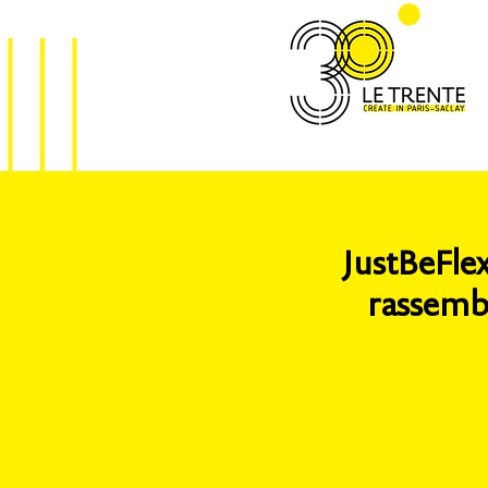
JustBeFlex
rassembl