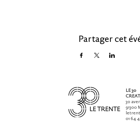
Partager cet é
LE 30
CREAT
30 ave
91300 
letren
01 64 4