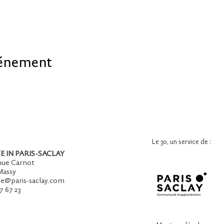
vénement
Le 30, un service de :
E IN PARIS-SACLAY
nue Carnot
Massy
te@paris-saclay.com
7 67 23