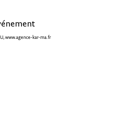
événement
U, www.agence-kar-ma.fr