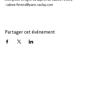
: sabine.feteira@paris-saclay.com 
Partager cet événement
LE 30
Le 30, un service de :
CREATE IN
PARIS-SACLAY
30 avenue Carnot
91300 Massy
letrente@paris-
saclay.com