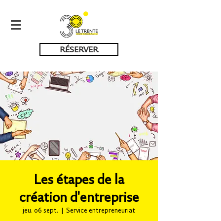
RÉSERVER
Les étapes de la
création d'entreprise
jeu. 06 sept.
  |  
Service entrepreneuriat